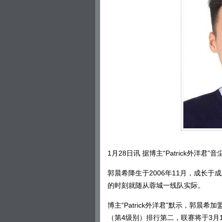
1月28日讯 据博主“Patrick外洋
郭晨希降生于2006年11月，成长于
的时刻就随从蓉城一线队实际。
博主“Patrick外洋君”默示，郭晨
（第4级别）排行第二，联赛将于3月