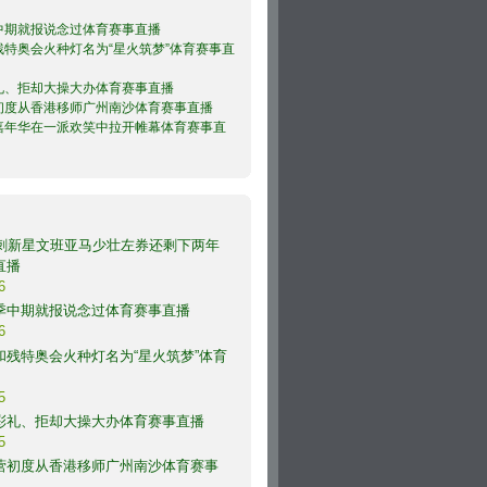
中期就报说念过体育赛事直播
残特奥会火种灯名为“星火筑梦”体育赛事直
礼、拒却大操大办体育赛事直播
初度从香港移师广州南沙体育赛事直播
嘉年华在一派欢笑中拉开帷幕体育赛事直
马刺新星文班亚马少壮左券还剩下两年
直播
6
季中期就报说念过体育赛事直播
6
和残特奥会火种灯名为“星火筑梦”体育
5
彩礼、拒却大操大办体育赛事直播
5
营初度从香港移师广州南沙体育赛事