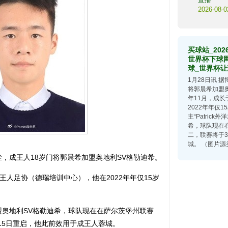
2026-08-0
买球站_20
世界杯下球网
球_世界杯让
1月28日讯 据
将郭晨希加盟奥
年11月，成
2022年年仅
主“Patric
希，球队现在
二，联赛将于
城。 （图片源头
君”音尘，成王人18岁门将郭晨希加盟奥地利SV格勒迪希。
成王人足协（德瑞培训中心），他在2022年年仅15岁
希加盟奥地利SV格勒迪希，球队现在在萨尔茨堡州联赛
15日重启，他此前效用于成王人蓉城。