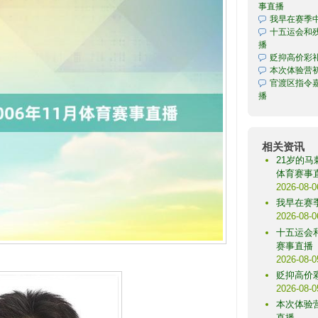
事直播
我早在赛季
十五运会和
播
贬抑高价彩
本次体验营
官渡区指令
播
相关资讯
21岁的
体育赛事
2026-08-0
我早在赛
2026-08-0
十五运会
赛事直播
2026-08-0
贬抑高价
2026-08-0
本次体验
直播