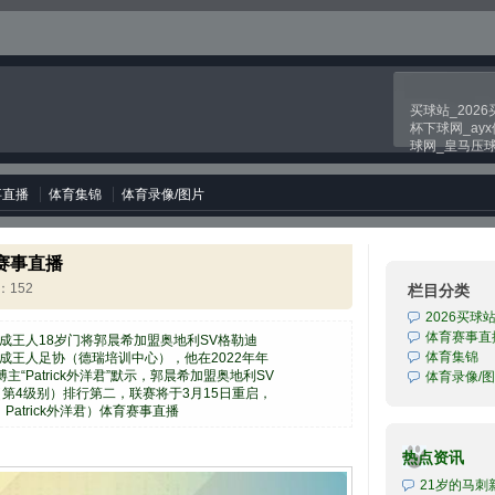
买球站_202
杯下球网_ay
球网_皇马压球
事直播
体育集锦
体育录像/图片
育赛事直播
：152
栏目分类
2026买球
体育赛事直
音尘，成王人18岁门将郭晨希加盟奥地利SV格勒迪
体育集锦
于成王人足协（德瑞培训中心），他在2022年年
“Patrick外洋君”默示，郭晨希加盟奥地利SV
体育录像/
第4级别）排行第二，联赛将于3月15日重启，
rick外洋君）​​​体育赛事直播
热点资讯
21岁的马