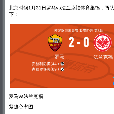
北京时候1月31日罗马vs法兰克福体育集锦，两
下：
罗马vs法兰克福
紧迫心率图