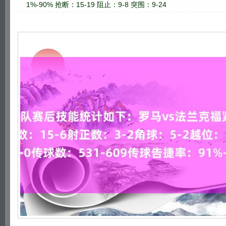
1%-90% 抢断：15-19 阻止：9-8 突围：9-24